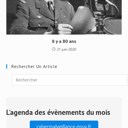
Il y a 80 ans
21 juin 2020
Rechercher Un Article
Press
Escape
to
close
L'agenda des évènements du mois
the
search
cybermalveillance.gouv.fr