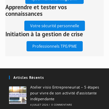
panel.
Apprendre et tester vos
connaissances
Votre sécurité personnelle
Initiation à la gestion de crise
Professionnels TPE/PME
Articles Récents
Atelier visio Entrepreneuriat – 5 étapes
pour vivre de son activité d’assistante
indépendante
4 JUILLET 2026
/
0 COMMENTAIRE