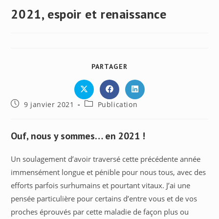
2021, espoir et renaissance
PARTAGER
PARTAGER
CE
CONTENU
Ouvrir
Ouvrir
Ouvrir
dans
dans
dans
Publication
Post
9 janvier 2021
Publication
une
une
une
autre
autre
autre
publiée :
category:
fenêtre
fenêtre
fenêtre
Ouf, nous y sommes… en 2021 !
Un soulagement d’avoir traversé cette précédente année
immensément longue et pénible pour nous tous, avec des
efforts parfois surhumains et pourtant vitaux. J’ai une
pensée particulière pour certains d’entre vous et de vos
proches éprouvés par cette maladie de façon plus ou