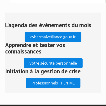
Press
Escape
to
close
L'agenda des évènements du mois
the
search
cybermalveillance.gouv.fr
panel.
Apprendre et tester vos
connaissances
Votre sécurité personnelle
Initiation à la gestion de crise
Professionnels TPE/PME