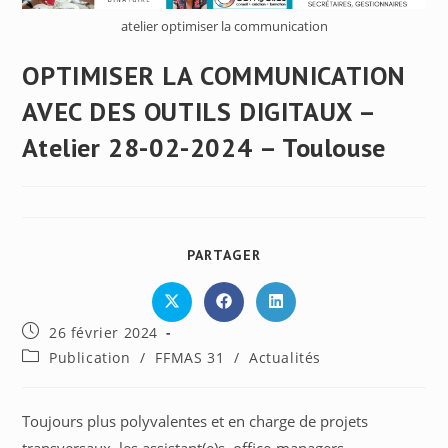
atelier optimiser la communication
OPTIMISER LA COMMUNICATION
AVEC DES OUTILS DIGITAUX –
Atelier 28-02-2024 – Toulouse
PARTAGER
PARTAGER
CE
CONTENU
Ouvrir
Ouvrir
Ouvrir
dans
dans
dans
Publication
26 février 2024
une
une
une
autre
autre
autre
publiée :
Post
Publication
/
FFMAS 31
/
Actualités
fenêtre
fenêtre
fenêtre
category:
Toujours plus polyvalentes et en charge de projets