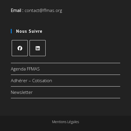
Email :
contact@ffmas.org
Nous Suivre
S’ouvre
S’ouvre
dans
dans
Agenda FFMAS
un
un
Adhérer – Cotisation
nouvel
nouvel
onglet
onglet
Newsletter
Mentions Légales