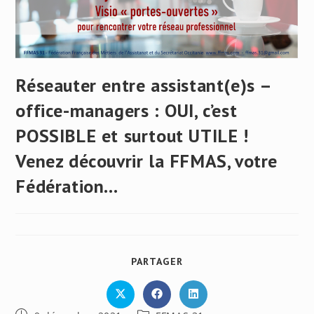
Réseauter entre assistant(e)s –
office-managers : OUI, c’est
POSSIBLE et surtout UTILE !
Venez découvrir la FFMAS, votre
Fédération…
PARTAGER
PARTAGER
CE
CONTENU
Ouvrir
Ouvrir
Ouvrir
dans
dans
dans