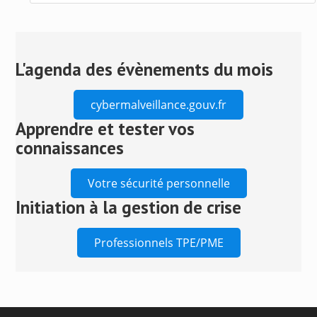
Press
Escape
to
close
L'agenda des évènements du mois
the
search
cybermalveillance.gouv.fr
panel.
Apprendre et tester vos
connaissances
Votre sécurité personnelle
Initiation à la gestion de crise
Professionnels TPE/PME