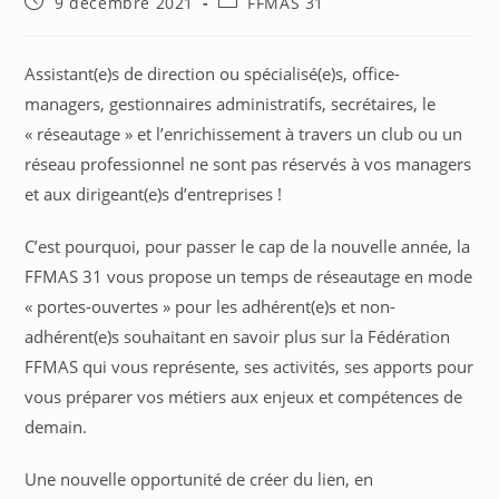
Publication
Post
9 décembre 2021
FFMAS 31
une
une
une
autre
autre
autre
publiée :
category:
fenêtre
fenêtre
fenêtre
Assistant(e)s de direction ou spécialisé(e)s, office-
managers, gestionnaires administratifs, secrétaires, le
« réseautage » et l’enrichissement à travers un club ou un
réseau professionnel ne sont pas réservés à vos managers
et aux dirigeant(e)s d’entreprises !
C’est pourquoi, pour passer le cap de la nouvelle année, la
FFMAS 31 vous propose un temps de réseautage en mode
« portes-ouvertes » pour les adhérent(e)s et non-
adhérent(e)s souhaitant en savoir plus sur la Fédération
FFMAS qui vous représente, ses activités, ses apports pour
vous préparer vos métiers aux enjeux et compétences de
demain.
Une nouvelle opportunité de créer du lien, en