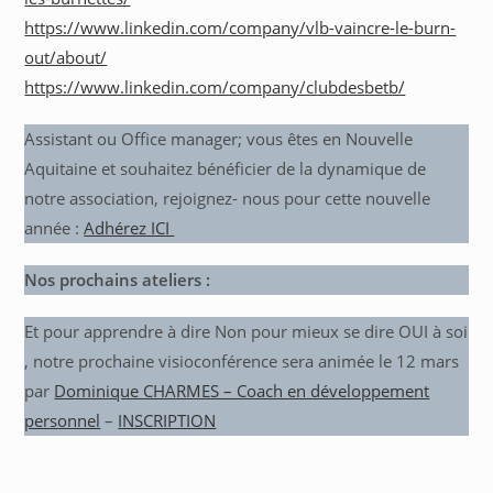
https://www.linkedin.com/company/vlb-vaincre-le-burn-
out/about/
https://www.linkedin.com/company/clubdesbetb/
Assistant ou Office manager; vous êtes en Nouvelle
Aquitaine et souhaitez bénéficier de la dynamique de
notre association, rejoignez- nous pour cette nouvelle
année :
Adhérez ICI
Nos prochains ateliers :
Et pour apprendre à dire Non pour mieux se dire OUI à soi
, notre prochaine visioconférence sera animée le 12 mars
par
Dominique CHARMES – Coach en développement
personnel
–
INSCRIPTION