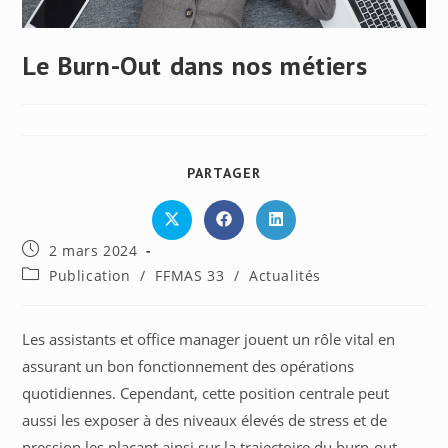
Le Burn-Out dans nos métiers
PARTAGER
PARTAGER
CE
CONTENU
Ouvrir
Ouvrir
Ouvrir
dans
dans
dans
Publication
2 mars 2024
une
une
une
autre
autre
autre
publiée :
Post
Publication
/
FFMAS 33
/
Actualités
fenêtre
fenêtre
fenêtre
category:
Les assistants et office manager jouent un rôle vital en
assurant un bon fonctionnement des opérations
quotidiennes. Cependant, cette position centrale peut
aussi les exposer à des niveaux élevés de stress et de
pression les plaçant ainsi sur la trajectoire du burn-out.