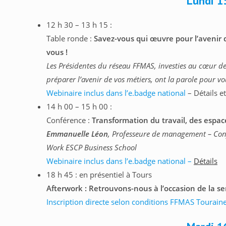
Lundi 1
12 h 30 – 13 h 15 :
Table ronde :
Savez-vous
qui œuvre pour l’avenir 
vous !
Les Présidentes du réseau FFMAS, investies au cœur de
préparer l’avenir de vos métiers, ont la parole pour v
Webinaire inclus dans l’e.badge national
– Détails e
14 h 00 – 15 h 00 :
Conférence :
Transformation du travail, des esp
Emmanuelle Léon
, Professeure de management – Confé
Work ESCP Business School
Webinaire inclus dans l’e.badge national –
Détails
18 h 45 : en présentiel à Tours
Afterwork : Retrouvons-nous à l’occasion de la s
Inscription directe selon conditions FFMAS Tourain