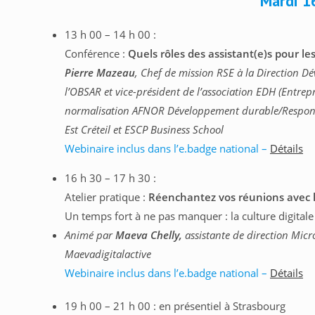
Mardi 1
13 h 00 – 14 h 00 :
Conférence :
Quels rôles des assistant(e)s pour le
Pierre Mazeau
, Chef de mission RSE à la Direction 
l’OBSAR et vice-président de l’association EDH (Entrep
normalisation AFNOR Développement durable/Responsa
Est Créteil et ESCP Business School
Webinaire inclus dans l’e.badge national –
Détails
16 h 30 – 17 h 30 :
Atelier pratique :
Réenchantez vos réunions avec les
Un temps fort à ne pas manquer : la culture digitale
Animé par
Maeva Chelly,
assistante de direction Micr
Maevadigitalactive
Webinaire inclus dans l’e.badge national –
Détails
19 h 00 – 21 h 00 : en présentiel à Strasbourg