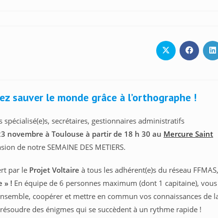
Ouvrir
Ouvrir
O
dans
dans
d
une
une
u
autre
autre
a
fenêtre
fenêtre
f
ez sauver le monde grâce à l’orthographe !
s spécialisé(e)s, secrétaires, gestionnaires administratifs
23 novembre à Toulouse à partir de 18 h 30
au
Mercure Saint
casion de notre SEMAINE DES METIERS.
rt par le
Projet Voltaire
à tous les adhérent(e)s du réseau FFMAS
 » !
En équipe de 6 personnes maximum (dont 1 capitaine), vous
ir ensemble, coopérer et mettre en commun vos connaissances de l
 résoudre des énigmes qui se succèdent à un rythme rapide !