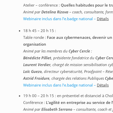
Atelier – conférence :
Quelles habitudes pour le tr
Animé par
Detelina Rizova
– coach, consultante, for
Webinaire inclus dans l’e.badge national –
Détails
18 h 45 – 20 h 15 :
Table ronde :
Face aux cybermenaces, devenir un 
organisation
Animé par les membres du
Cyber Cercle
:
Bénédicte Pilliet
, présidente fondatrice du
Cyber Cer
Laurent Verdier
, chargé de mission sensibilisation c
Loïc Guezo
, directeur cybersécurité, Proofpoint – Rése
Astrid Froidure
, chargée des relations Publiques
Cybe
Webinaire inclus dans l’e.badge national –
Détails
19 h 00 – 20 h 15 : en présentiel et distanciel à Chol
Conférence :
L’agilité en entreprise au service de l
Animé par
Elisabeth Serrano
– consultante, coach et f