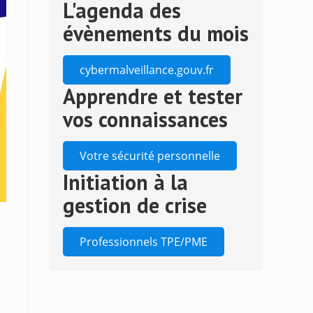
L'agenda des
to
close
évènements du mois
the
search
cybermalveillance.gouv.fr
panel.
Apprendre et tester
vos connaissances
Votre sécurité personnelle
Initiation à la
gestion de crise
Professionnels TPE/PME