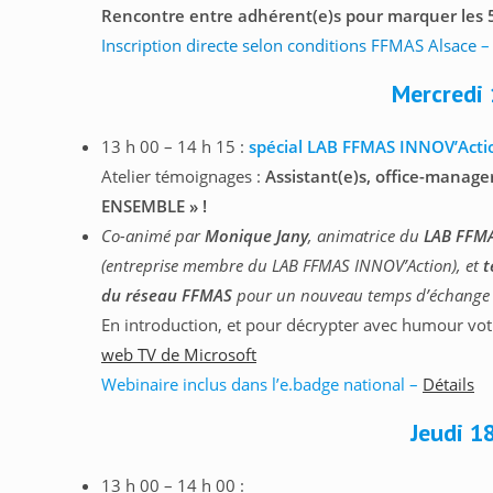
Rencontre entre adhérent(e)s pour marquer les 
Inscription directe selon conditions FFMAS Alsace
Mercredi
13 h 00 – 14 h 15 :
spécial LAB FFMAS INNOV’Acti
Atelier témoignages :
Assistant(e)s, office-manager
ENSEMBLE » !
Co-animé par
Monique Jany
,
animatrice du
LAB FFMA
(entreprise membre du LAB FFMAS INNOV’Action), et
t
du réseau FFMAS
pour un nouveau temps d’échange et
En introduction, et pour décrypter avec humour votr
web TV de Microsoft
Webinaire inclus dans l’e.badge national –
Détails
Jeudi 1
13 h 00 – 14 h 00 :