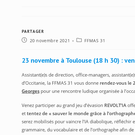
PARTAGER
PARTAGER
Publication
Post
20 novembre 2021
FFMAS 31
CE
publiée :
category:
CONTENU
23 novembre à Toulouse (18 h 30) : ven
Assistant(e)s de direction, office-managers, assistant(e)
d’Occitanie, la FFMAS 31 vous donne
rendez-vous le 
Georges
pour une rencontre ludique organisée à l’oc
Venez participer au grand jeu d’évasion
REVOLT’IA
offe
et
tentez de « sauver le monde grâce à l’orthographe
serez mobilisés pour vaincre l’IA diabolique, réfléch
grammaire, du vocabulaire et de l’orthographe afin de