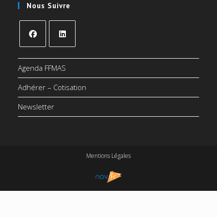
Nous Suivre
S’ouvre
S’ouvre
dans
dans
Agenda FFMAS
un
un
Adhérer – Cotisation
nouvel
nouvel
onglet
onglet
Newsletter
Mentions Légales