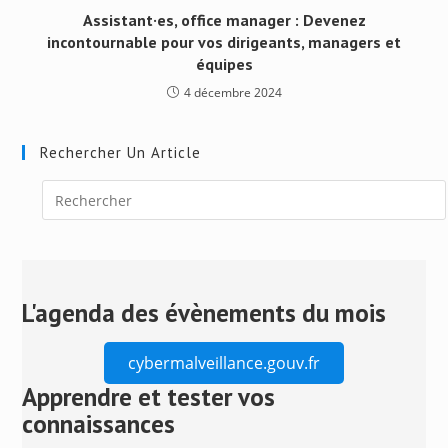
Assistant·es, office manager : Devenez
incontournable pour vos dirigeants, managers et
équipes
4 décembre 2024
Rechercher Un Article
Press
Escape
to
close
L'agenda des évènements du mois
the
search
cybermalveillance.gouv.fr
panel.
Apprendre et tester vos
connaissances