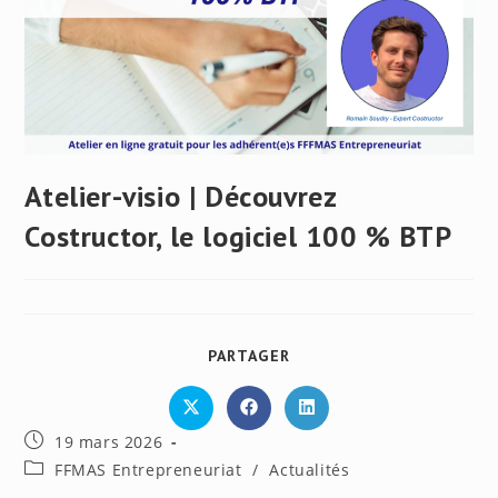
Atelier-visio | Découvrez
Costructor, le logiciel 100 % BTP
PARTAGER
PARTAGER
CE
CONTENU
Ouvrir
Ouvrir
Ouvrir
dans
dans
dans
Publication
19 mars 2026
une
une
une
autre
autre
autre
publiée :
Post
FFMAS Entrepreneuriat
/
Actualités
fenêtre
fenêtre
fenêtre
category: