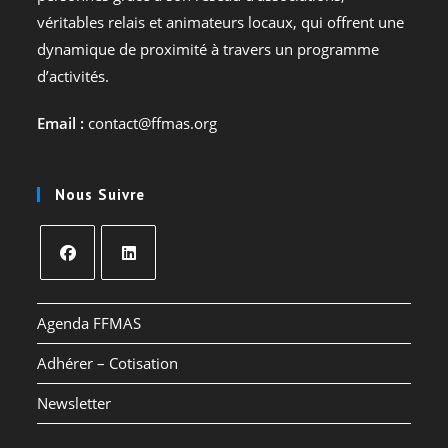
véritables relais et animateurs locaux, qui offrent une
dynamique de proximité à travers un programme
d’activités.
Email :
contact@ffmas.org
Nous Suivre
S’ouvre
S’ouvre
dans
dans
Agenda FFMAS
un
un
Adhérer – Cotisation
nouvel
nouvel
onglet
onglet
Newsletter