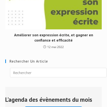
Améliorer son expression écrite, et gagner en
confiance et efficacité
12 mai 2022
Rechercher Un Article
Press
Escape
to
close
L'agenda des évènements du mois
the