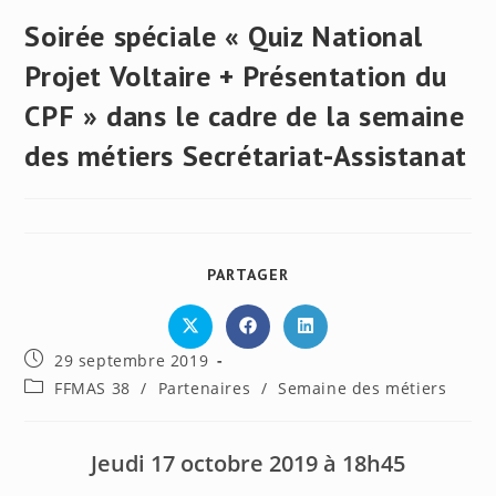
Soirée spéciale « Quiz National
Projet Voltaire + Présentation du
CPF » dans le cadre de la semaine
des métiers Secrétariat-Assistanat
PARTAGER
PARTAGER
CE
CONTENU
Ouvrir
Ouvrir
Ouvrir
dans
dans
dans
Publication
29 septembre 2019
une
une
une
autre
autre
autre
publiée :
Post
FFMAS 38
/
Partenaires
/
Semaine des métiers
fenêtre
fenêtre
fenêtre
category:
Jeudi 17 octobre 2019 à 18h45