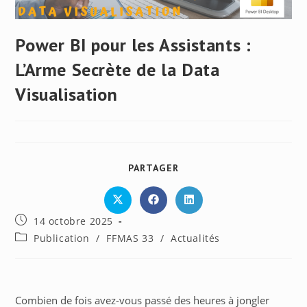
Power BI pour les Assistants :
L’Arme Secrète de la Data
Visualisation
PARTAGER
PARTAGER
CE
CONTENU
Ouvrir
Ouvrir
Ouvrir
dans
dans
dans
Publication
14 octobre 2025
une
une
une
autre
autre
autre
publiée :
Post
Publication
/
FFMAS 33
/
Actualités
fenêtre
fenêtre
fenêtre
category:
Combien de fois avez-vous passé des heures à jongler