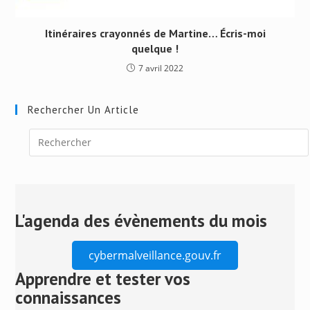
Itinéraires crayonnés de Martine… Écris-moi
quelque !
7 avril 2022
Rechercher Un Article
Press
Escape
to
close
L'agenda des évènements du mois
the
search
cybermalveillance.gouv.fr
panel.
Apprendre et tester vos
connaissances