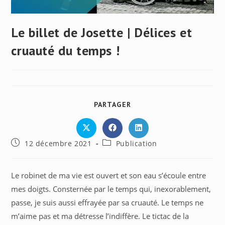
Le billet de Josette | Délices et
cruauté du temps !
PARTAGER
PARTAGER
CE
CONTENU
Ouvrir
Ouvrir
Ouvrir
dans
dans
dans
Publication
Post
12 décembre 2021
Publication
une
une
une
autre
autre
autre
publiée :
category:
fenêtre
fenêtre
fenêtre
Le robinet de ma vie est ouvert et son eau s’écoule entre
mes doigts. Consternée par le temps qui, inexorablement,
passe, je suis aussi effrayée par sa cruauté. Le temps ne
m’aime pas et ma détresse l’indiffère. Le tictac de la