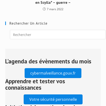
en Scylla* – guerre –
7 mars 2022
Rechercher Un Article
Press
Escape
to
close
L'agenda des évènements du mois
the
search
cybermalveillance.gouv.fr
panel.
Apprendre et tester vos
connaissances
Votre sécurité personnelle