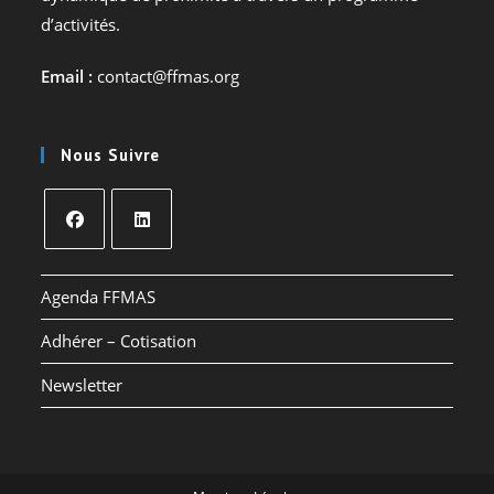
d’activités.
Email :
contact@ffmas.org
Nous Suivre
S’ouvre
S’ouvre
dans
dans
Agenda FFMAS
un
un
Adhérer – Cotisation
nouvel
nouvel
onglet
onglet
Newsletter