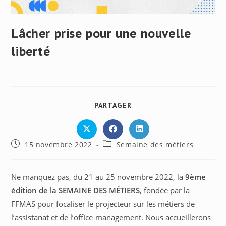
Lâcher prise pour une nouvelle
liberté
PARTAGER
PARTAGER
CE
CONTENU
Ouvrir
Ouvrir
Ouvrir
dans
dans
dans
Publication
Post
15 novembre 2022
Semaine des métiers
une
une
une
autre
autre
autre
publiée :
category:
fenêtre
fenêtre
fenêtre
Ne manquez pas, du 21 au 25 novembre 2022, la
9ème
édition de la SEMAINE DES MÉTIERS
, fondée par la
FFMAS pour focaliser le projecteur sur les métiers de
l’assistanat et de l’office-management. Nous accueillerons