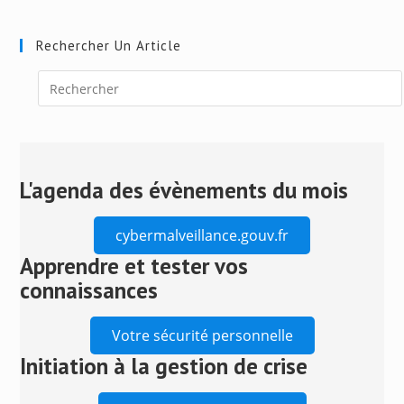
Rechercher Un Article
Press
Escape
to
close
L'agenda des évènements du mois
the
search
cybermalveillance.gouv.fr
panel.
Apprendre et tester vos
connaissances
Votre sécurité personnelle
Initiation à la gestion de crise