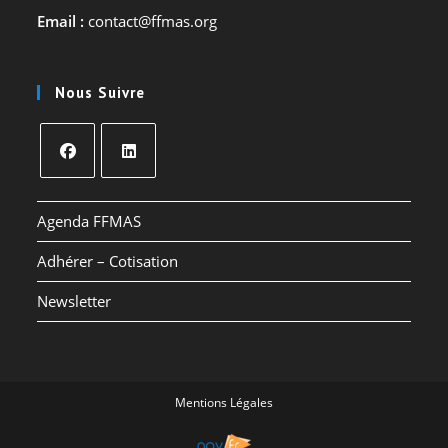
Email :
contact@ffmas.org
Nous Suivre
S’ouvre
S’ouvre
dans
dans
Agenda FFMAS
un
un
Adhérer – Cotisation
nouvel
nouvel
onglet
onglet
Newsletter
Mentions Légales