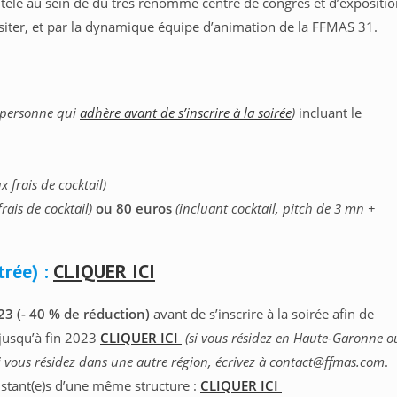
ntèle au sein de du très renommé centre de congrès et d’expositi
siter, et par la dynamique équipe d’animation de la FFMAS 31.
 personne qui
adhère avant de s’inscrire à la soirée
)
incluant le
x frais de cocktail)
frais de cocktail)
ou 80 euros
(incluant cocktail, pitch de 3 mn +
trée) :
CLIQUER ICI
23 (- 40 % de réduction)
avant de s’inscrire à la soirée
afin de
jusqu’à fin 2023
CLIQUER ICI
(si vous résidez en Haute-Garonne o
i vous résidez dans une autre région, écrivez à contact@ffmas.com
.
stant(e)s d’une même structure :
CLIQUER ICI