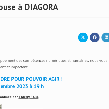
louse à DIAGORA
Ouvrir
Ouvrir
O
dans
dans
d
une
une
u
autre
autre
a
fenêtre
fenêtre
f
loppement des compétences numériques et humaines, nous vous
ant et impactant :
NDRE POUR POUVOIR AGIR !
tembre 2023 à 19 h
 animée par
Thierry FABA