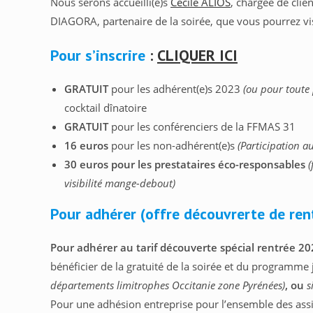
Nous serons accueilli(e)s
Cécile ALIOS
, chargée de clie
DIAGORA, partenaire de la soirée, que vous pourrez vi
Pour s’inscrire
:
CLIQUER ICI
GRATUIT
pour les adhérent(e)s 2023
(ou pour toute
cocktail dînatoire
GRATUIT
pour les conférenciers de la FFMAS 31
16 euros
pour les non-adhérent(e)s
(Participation au
30 euros pour les prestataires éco-responsables
(
visibilité mange-debout)
Pour adhérer (offre découvrerte de ren
Pour adhérer au tarif découverte spécial rentrée 20
bénéficier de la gratuité de la soirée et du programme 
départements limitrophes Occitanie zone Pyrénées)
, ou
s
Pour une adhésion entreprise pour l’ensemble des assi