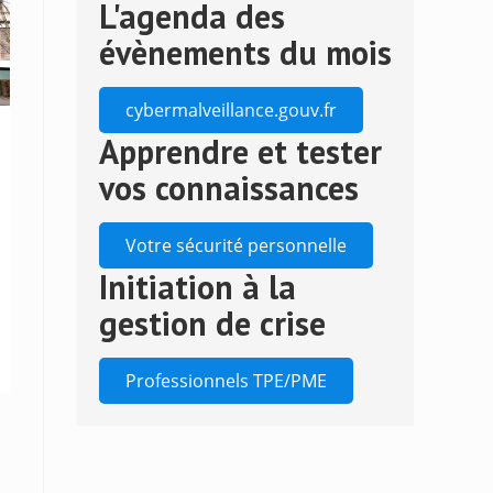
L'agenda des
to
close
évènements du mois
the
search
cybermalveillance.gouv.fr
panel.
Apprendre et tester
vos connaissances
Votre sécurité personnelle
Initiation à la
gestion de crise
Professionnels TPE/PME