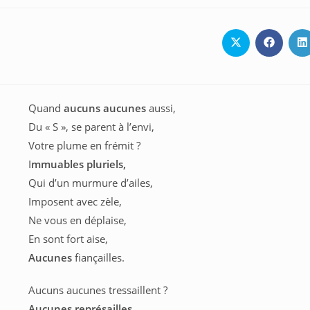
Ouvrir
Ouvrir
O
dans
dans
d
une
une
u
autre
autre
a
fenêtre
fenêtre
f
Quand
aucuns aucunes
aussi,
Du « S », se parent à l’envi,
Votre plume en frémit ?
I
mmuables pluriels,
Qui d’un murmure d’ailes,
Imposent avec zèle,
Ne vous en déplaise,
En sont fort aise,
Aucunes
fiançailles.
Aucuns aucunes tressaillent ?
Aucunes représailles,