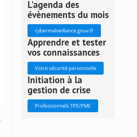
L'agenda des
to
close
évènements du mois
the
search
cybermalveillance.gouv.fr
panel.
Apprendre et tester
vos connaissances
Votre sécurité personnelle
Initiation à la
gestion de crise
Professionnels TPE/PME
!