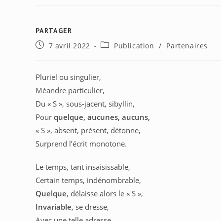
PARTAGER
PARTAGER
Publication
Post
7 avril 2022
Publication
/
Partenaires
CE
publiée :
category:
CONTENU
Pluriel ou singulier,
Méandre particulier,
Du « S », sous-jacent, sibyllin,
Pour
quelque, aucunes, aucuns,
« S », absent, présent, détonne,
Surprend l’écrit monotone.
Le temps, tant insaisissable,
Certain temps, indénombrable,
Quelque
, délaisse alors le « S »,
Invariable
, se dresse,
Avec une telle adresse,