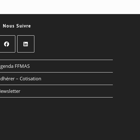
Nous Suivre
’ouvre
S’ouvre
dans
dans
genda FFMAS
un
un
dhérer – Cotisation
nouvel
nouvel
nglet
onglet
ewsletter