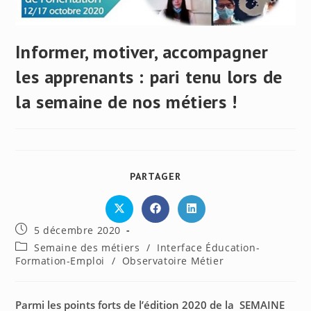
Informer, motiver, accompagner
les apprenants : pari tenu lors de
la semaine de nos métiers !
PARTAGER
PARTAGER
CE
CONTENU
Ouvrir
Ouvrir
Ouvrir
dans
dans
dans
Publication
5 décembre 2020
une
une
une
autre
autre
autre
publiée :
Post
Semaine des métiers
/
Interface Éducation-
fenêtre
fenêtre
fenêtre
category:
Formation-Emploi
/
Observatoire Métier
Parmi les points forts de l’édition 2020 de la SEMAINE