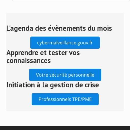
Press
Escape
to
close
L'agenda des évènements du mois
the
search
cybermalveillance.gouv.fr
panel.
Apprendre et tester vos
connaissances
Votre sécurité personnelle
Initiation à la gestion de crise
Professionnels TPE/PME