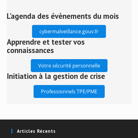
to
close
L'agenda des évènements du mois
the
search
cybermalveillance.gouv.fr
panel.
Apprendre et tester vos
connaissances
Votre sécurité personnelle
Initiation à la gestion de crise
Professionnels TPE/PME
Articles Récents