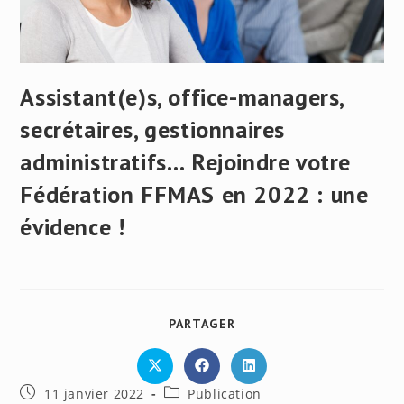
Assistant(e)s, office-managers,
secrétaires, gestionnaires
administratifs… Rejoindre votre
Fédération FFMAS en 2022 : une
évidence !
PARTAGER
PARTAGER
CE
CONTENU
Ouvrir
Ouvrir
Ouvrir
dans
dans
dans
Publication
Post
11 janvier 2022
Publication
une
une
une