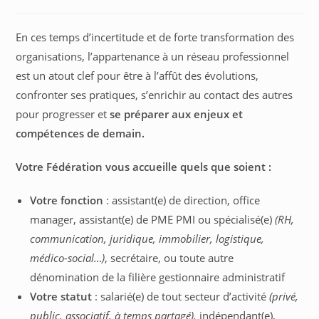
autre
autre
autre
publiée :
category:
fenêtre
fenêtre
fenêtre
En ces temps d’incertitude et de forte transformation des
organisations, l’appartenance à un réseau professionnel
est un atout clef pour être à l’affût des évolutions,
confronter ses pratiques, s’enrichir au contact des autres
pour progresser et
se préparer aux enjeux et
compétences de demain.
Votre Fédération vous accueille quels que soient :
Votre fonction
: assistant(e) de direction, office
manager, assistant(e) de PME PMI ou spécialisé(e)
(RH,
communication, juridique, immobilier, logistique,
médico-social…)
, secrétaire, ou toute autre
dénomination de la filière gestionnaire administratif
Votre statut
: salarié(e) de tout secteur d’activité
(privé,
public, associatif, à temps partagé),
indépendant(e),