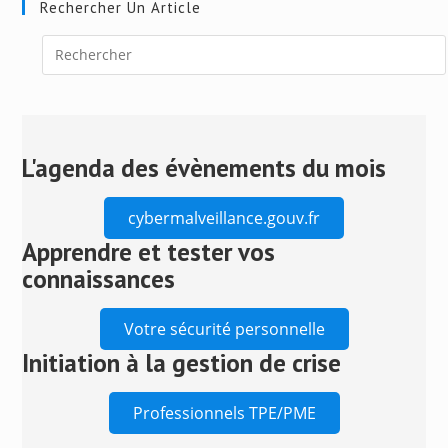
Rechercher Un Article
Press
Escape
to
close
L'agenda des évènements du mois
the
search
cybermalveillance.gouv.fr
panel.
Apprendre et tester vos
connaissances
Votre sécurité personnelle
Initiation à la gestion de crise
Professionnels TPE/PME