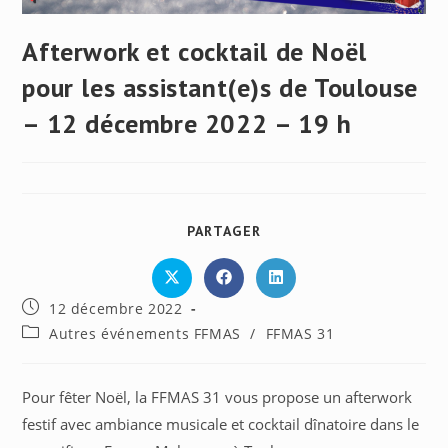
Afterwork et cocktail de Noël
pour les assistant(e)s de Toulouse
– 12 décembre 2022 – 19 h
PARTAGER
PARTAGER
CE
CONTENU
Ouvrir
Ouvrir
Ouvrir
dans
dans
dans
Publication
12 décembre 2022
une
une
une
autre
autre
autre
publiée :
Post
Autres événements FFMAS
/
FFMAS 31
fenêtre
fenêtre
fenêtre
category:
Pour fêter Noël, la FFMAS 31 vous propose un afterwork
festif avec ambiance musicale et cocktail dînatoire dans le