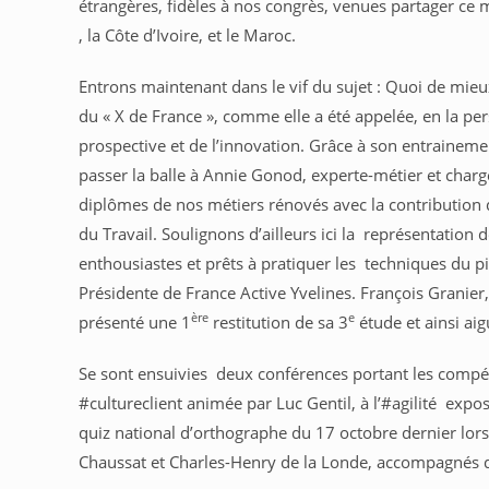
étrangères, fidèles à nos congrès, venues partager ce 
, la Côte d’Ivoire, et le Maroc.
Entrons maintenant dans le vif du sujet : Quoi de mieu
du « X de France », comme elle a été appelée, en la pe
prospective et de l’innovation. Grâce à son entrainemen
passer la balle à Annie Gonod, experte-métier et char
diplômes de nos métiers rénovés avec la contribution d
du Travail. Soulignons d’ailleurs ici la représentation
enthousiastes et prêts à pratiquer les techniques du pit
Présidente de France Active Yvelines. François Granier
ère
e
présenté une 1
restitution de sa 3
étude et ainsi aig
Se sont ensuivies deux conférences portant les compét
#cultureclient animée par Luc Gentil, à l’#agilité exp
quiz national d’orthographe du 17 octobre dernier lor
Chaussat et Charles-Henry de la Londe, accompagnés d