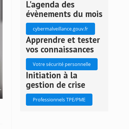
L'agenda des
to
close
évènements du mois
the
search
cybermalveillance.gouv.fr
panel.
Apprendre et tester
vos connaissances
Votre sécurité personnelle
Initiation à la
gestion de crise
Professionnels TPE/PME