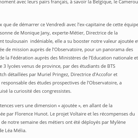
moment avec leurs pairs français, à savoir la Belgique, le Camero
x que de démarrer ce Vendredi avec l’ex-capitaine de cette équip
rsonne de Monique Jany, experte-Métier, Directrice de la
t toulousain indéniable, elle a su booster notre valeur ajoutée e
gée de mission auprès de l’Observatoire, pour un panorama des
e la Fédération auprès des Ministères de l’Education nationale et
 de 3 lycées venus de province, par des étudiants de BTS
ch détaillées par Muriel Pringez, Directrice d’Accofor et
, responsable des études prospectives de l’Observatoire, a
uisé la curiosité des congressistes.
ences vers une dimension « ajoutée », en allant de la
osée par Florence Hunot. Le projet Voltaire et les récompenses du
s de notre semaine des métiers ont été déployés par Mylène
e Léa Mélia.