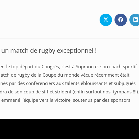
Ouvrir
Ouvrir
O
dans
dans
d
une
une
u
autre
autre
a
fenêtre
fenêtre
f
 un match de rugby exceptionnel !
er le top départ du Congrès, c’est à Soprano et son coach sportif
 match de rugby de la Coupe du monde vécue récemment était
nés par des conférenciers aux talents éblouissants et subjugués
a de son coup de sifflet strident (enfin surtout nos tympans !!!).
emmené l’équipe vers la victoire, soutenus par des sponsors