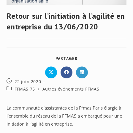
Retour sur l’initiation à l’agilité en
entreprise du 13/06/2020
PARTAGER
PARTAGER
CE
CONTENU
Ouvrir
Ouvrir
Ouvrir
dans
dans
dans
Publication
22 juin 2020
une
une
une
autre
autre
autre
publiée :
Post
FFMAS 75
/
Autres événements FFMAS
fenêtre
fenêtre
fenêtre
category:
La communauté d’assistantes de la Ffmas Paris élargie à
l’ensemble du réseau de la FFMAS a embarqué pour une
initiation à l’agilité en entreprise.