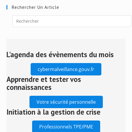
Rechercher Un Article
Press
Escape
to
close
L'agenda des évènements du mois
the
search
cybermalveillance.gouv.fr
panel.
Apprendre et tester vos
connaissances
Votre sécurité personnelle
Initiation à la gestion de crise
Professionnels TPE/PME