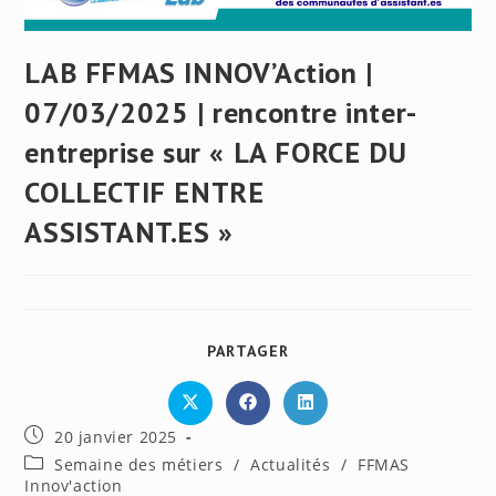
LAB FFMAS INNOV’Action |
07/03/2025 | rencontre inter-
entreprise sur « LA FORCE DU
COLLECTIF ENTRE
ASSISTANT.ES »
PARTAGER
PARTAGER
CE
CONTENU
Ouvrir
Ouvrir
Ouvrir
dans
dans
dans
Publication
20 janvier 2025
une
une
une
autre
autre
autre
publiée :
Post
Semaine des métiers
/
Actualités
/
FFMAS
fenêtre
fenêtre
fenêtre
category:
Innov'action