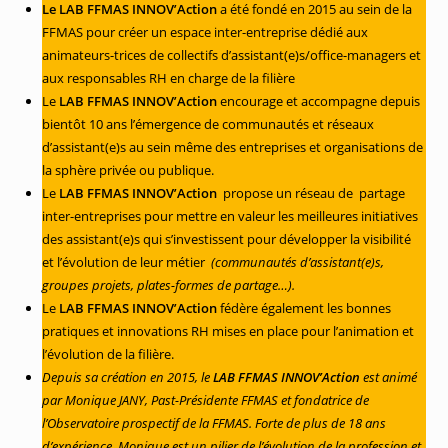
Le LAB FFMAS INNOV’Action
a été fondé en 2015 au sein de la
FFMAS pour créer un espace inter-entreprise dédié aux
animateurs-trices de collectifs d’assistant(e)s/office-managers et
aux responsables RH en charge de la filière
Le
LAB FFMAS INNOV’Action
encourage et accompagne depuis
bientôt 10 ans l’émergence de communautés et réseaux
d’assistant(e)s au sein même des entreprises et organisations de
la sphère privée ou publique.
Le
LAB FFMAS INNOV’Action
propose un réseau de partage
inter-entreprises pour mettre en valeur les meilleures initiatives
des assistant(e)s qui s’investissent pour développer la visibilité
et l’évolution de leur métier
(communautés d’assistant(e)s,
groupes projets, plates-formes de partage…).
Le
LAB FFMAS INNOV’Action
fédère également les bonnes
pratiques et innovations RH mises en place pour l’animation et
l’évolution de la filière.
Depuis sa création en 2015, le
LAB FFMAS INNOV’Action
est animé
par Monique JANY, Past-Présidente FFMAS et fondatrice de
l’Observatoire prospectif de la FFMAS. Forte de plus de 18 ans
d’expérience, Monique est un pilier de l’évolution de la profession et