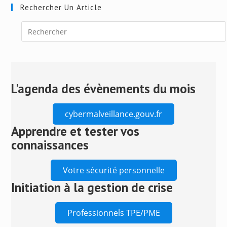
Rechercher Un Article
Press
Escape
to
close
L'agenda des évènements du mois
the
search
cybermalveillance.gouv.fr
panel.
Apprendre et tester vos
connaissances
Votre sécurité personnelle
Initiation à la gestion de crise
Professionnels TPE/PME