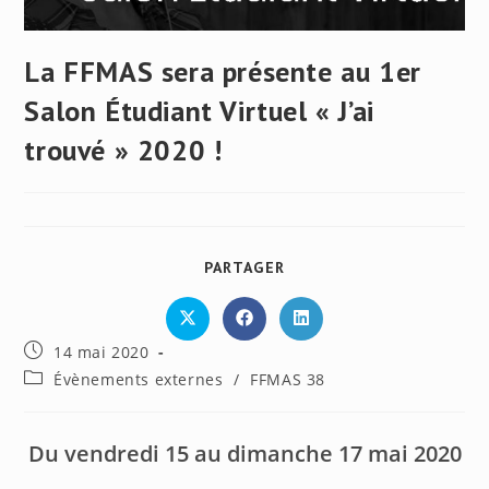
La FFMAS sera présente au 1er
Salon Étudiant Virtuel « J’ai
trouvé » 2020 !
PARTAGER
PARTAGER
CE
CONTENU
Ouvrir
Ouvrir
Ouvrir
dans
dans
dans
Publication
14 mai 2020
une
une
une
autre
autre
autre
publiée :
Post
Évènements externes
/
FFMAS 38
fenêtre
fenêtre
fenêtre
category:
Du vendredi 15 au dimanche 17 mai 2020