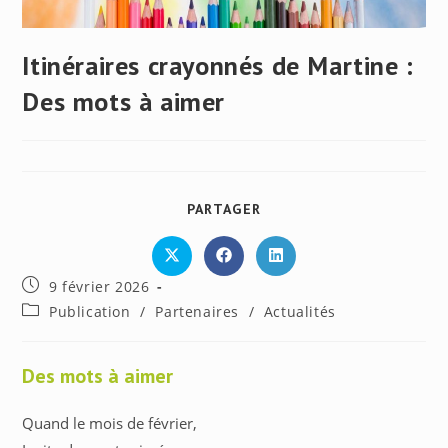
Itinéraires crayonnés de Martine :
Des mots à aimer
PARTAGER
PARTAGER
CE
CONTENU
Ouvrir
Ouvrir
Ouvrir
dans
dans
dans
Publication
9 février 2026
une
une
une
autre
autre
autre
publiée :
Post
Publication
/
Partenaires
/
Actualités
fenêtre
fenêtre
fenêtre
category:
Des mots à aimer
Quand le mois de février,