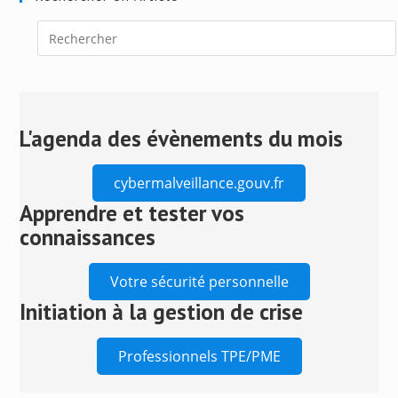
Press
Escape
to
close
L'agenda des évènements du mois
the
search
cybermalveillance.gouv.fr
panel.
Apprendre et tester vos
connaissances
Votre sécurité personnelle
Initiation à la gestion de crise
Professionnels TPE/PME