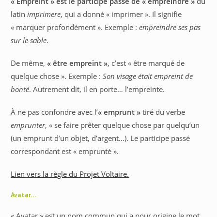
« Empreint » est le participe passé de « empreindre »
du
latin
imprimere
, qui a donné « imprimer ». Il signifie
« marquer profondément ». Exemple :
empreindre ses pas
sur le sable
.
De même,
« être empreint »
, c’est « être marqué de
quelque chose ». Exemple :
Son visage était empreint de
bonté
. Autrement dit, il en porte… l’empreinte.
À ne pas confondre avec l’
« emprunt »
tiré du verbe
emprunter
, « se faire prêter quelque chose par quelqu’un
(un emprunt d’un objet, d’argent…). Le participe passé
correspondant est « emprunté ».
Lien vers la règle du Projet Voltaire.
Avatar…
« Avatar » est un nom commun qui a pour origine le mot