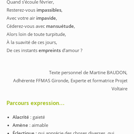
Quand s’écoule février,
Resterez-vous
impassibles
,
Avec votre air
impavide
,
Céderez-vous avec
mansuétude
,
Alors loin de toute turpitude,
À la suavité de ces jours,
De ces instants
empreints
d’amour ?
Texte personnel de Martine BAUDON,
Adhérente FFMAS Gironde, Experte et formatrice Projet
Voltaire
Parcours expression…
Alacrité
: gaieté
Amène
: aimable
Éclectique :
qui apprécie des choses diverses, qui