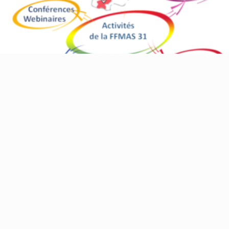
FFMAS31 – Découvrez le réseau des assistant(e)s,
office-managers, secrétaires, gestionnaires
administratifs en Occitanie
FFMAS 31
,
Actualités
Nos métiers multiformes (assistant(e)s, office-managers,
secrétaires, gestionnaires administratifs) évoluent
rapidement. Adhérer à la FFMAS 31 est un appui précieux