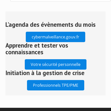
Press
Escape
to
close
L'agenda des évènements du mois
the
search
cybermalveillance.gouv.fr
panel.
Apprendre et tester vos
connaissances
Votre sécurité personnelle
Initiation à la gestion de crise
Professionnels TPE/PME