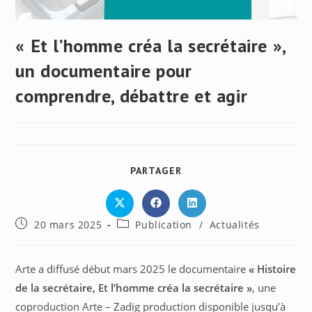
« Et l’homme créa la secrétaire »,
un documentaire pour
comprendre, débattre et agir
PARTAGER
PARTAGER
CE
CONTENU
Ouvrir
Ouvrir
Ouvrir
dans
dans
dans
Publication
Post
20 mars 2025
Publication
/
Actualités
une
une
une
autre
autre
autre
publiée :
category:
fenêtre
fenêtre
fenêtre
Arte a diffusé début mars 2025 le documentaire
« Histoire
de la secrétaire, Et l’homme créa la secrétaire »
, une
coproduction Arte – Zadig production disponible jusqu’à