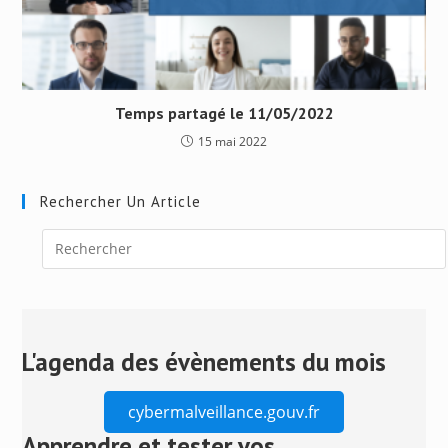
Temps partagé le 11/05/2022
15 mai 2022
Rechercher Un Article
Press
Escape
to
close
L'agenda des évènements du mois
the
search
cybermalveillance.gouv.fr
panel.
Apprendre et tester vos