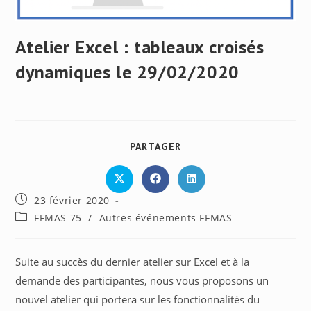
Atelier Excel : tableaux croisés
dynamiques le 29/02/2020
PARTAGER
PARTAGER
CE
CONTENU
Ouvrir
Ouvrir
Ouvrir
dans
dans
dans
Publication
23 février 2020
une
une
une
autre
autre
autre
publiée :
Post
FFMAS 75
/
Autres événements FFMAS
fenêtre
fenêtre
fenêtre
category:
Suite au succès du dernier atelier sur Excel et à la
demande des participantes, nous vous proposons un
nouvel atelier qui portera sur les fonctionnalités du