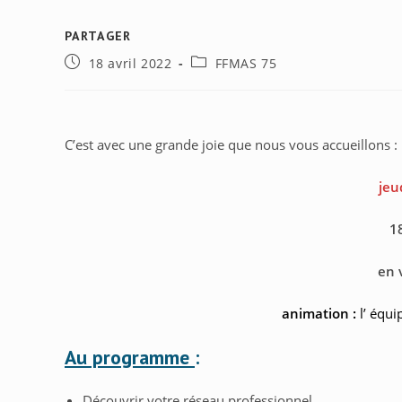
PARTAGER
PARTAGER
Publication
Post
18 avril 2022
FFMAS 75
CE
publiée :
category:
CONTENU
C’est avec une grande joie que nous vous accueillons :
jeu
1
en 
animation :
l’ équ
Au programme
:
Découvrir votre réseau professionnel