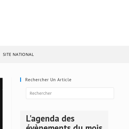
SITE NATIONAL
Rechercher Un Article
Press
Escape
L'agenda des
to
close
évènements du mois